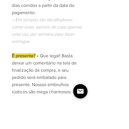
dias corridos a partir da data do
pagamento.
—Em tempos tão desafiadores
como esse, saímos de casa apenas
uma vez por semana para fazer
entregas.
É presente?
» Que legal! Basta
deixar um comentário na tela de
finalização da compra, e seu
pedido será embalado para
presente. Nossos embrulhos
rústicos são mega charmosos.
Perguntas, Dúvidas ou Dicas?
Dá uma olhada na nossa página
de
Perguntas Frequentes