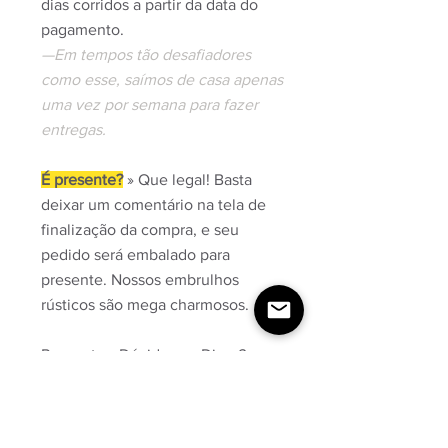
dias corridos a partir da data do
pagamento.
—Em tempos tão desafiadores
como esse, saímos de casa apenas
uma vez por semana para fazer
entregas.
É presente?
» Que legal! Basta
deixar um comentário na tela de
finalização da compra, e seu
pedido será embalado para
presente. Nossos embrulhos
rústicos são mega charmosos.
Perguntas, Dúvidas ou Dicas?
Dá uma olhada na nossa página
de
Perguntas Frequentes