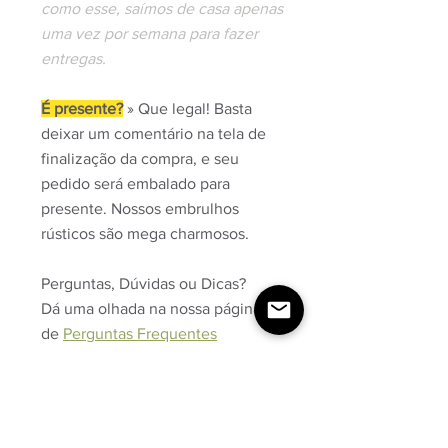
como esse, saímos de casa apenas
uma vez por semana para fazer
entregas.
É presente?
» Que legal! Basta
deixar um comentário na tela de
finalização da compra, e seu
pedido será embalado para
presente. Nossos embrulhos
rústicos são mega charmosos.
Perguntas, Dúvidas ou Dicas?
Dá uma olhada na nossa página
de
Perguntas Frequentes
Produto atóxico & artesanal feito a
mão
💛