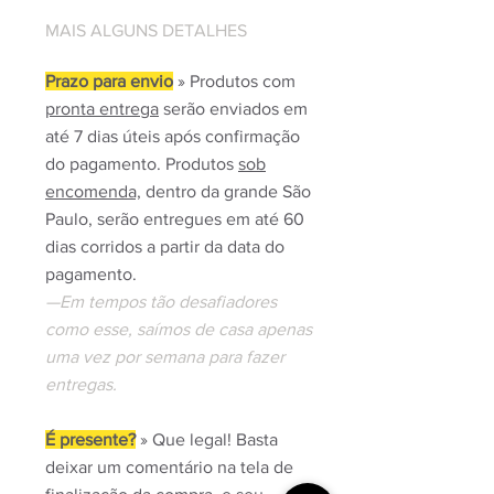
MAIS ALGUNS DETALHES
Prazo para envio
» Produtos com
pronta entrega
serão enviados em
até 7 dias úteis após confirmação
do pagamento. Produtos
sob
encomenda,
dentro da grande São
Paulo, serão entregues em até 60
dias corridos a partir da data do
pagamento.
—Em tempos tão desafiadores
como esse, saímos de casa apenas
uma vez por semana para fazer
entregas.
É presente?
» Que legal! Basta
deixar um comentário na tela de