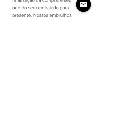
finalização da compra, e seu
pedido será embalado para
presente. Nossos embrulhos
rústicos são mega charmosos.
Perguntas, Dúvidas ou Dicas?
Dá uma olhada na nossa página
de
Perguntas Frequentes
Produto atóxico & artesanal feito a
mão
💛