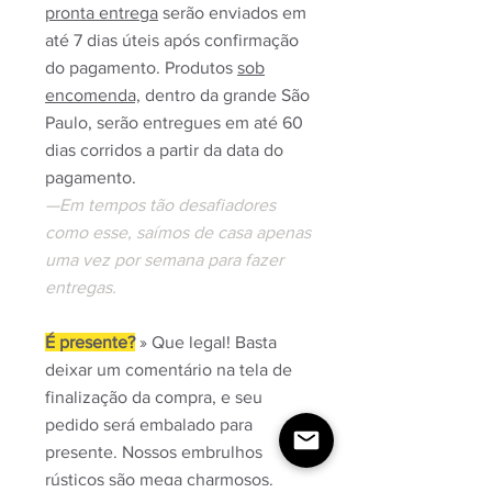
pronta entrega
serão enviados em
até 7 dias úteis após confirmação
do pagamento. Produtos
sob
encomenda,
dentro da grande São
Paulo, serão entregues em até 60
dias corridos a partir da data do
pagamento.
—Em tempos tão desafiadores
como esse, saímos de casa apenas
uma vez por semana para fazer
entregas.
É presente?
» Que legal! Basta
deixar um comentário na tela de
finalização da compra, e seu
pedido será embalado para
presente. Nossos embrulhos
rústicos são mega charmosos.