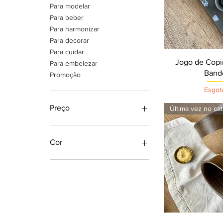
Para modelar
Para beber
Para harmonizar
Para decorar
Para cuidar
Visualizaçã
Jogo de Copi
Para embelezar
Band
Promoção
Esgot
Preço
Última vez no ca
R$ 14
R$ 234
Cor