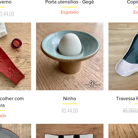
o rápida
Visualização rápida
Visual
verno
Porta utensílios - Gegê
Copi
Esgotado
Es
l
reço promocional
$ 44,00
o rápida
Visualização rápida
Visual
colher com
Ninho
Travessa 
ura
Preço
Preço no
R$ 44,00
R$ 260,
ado