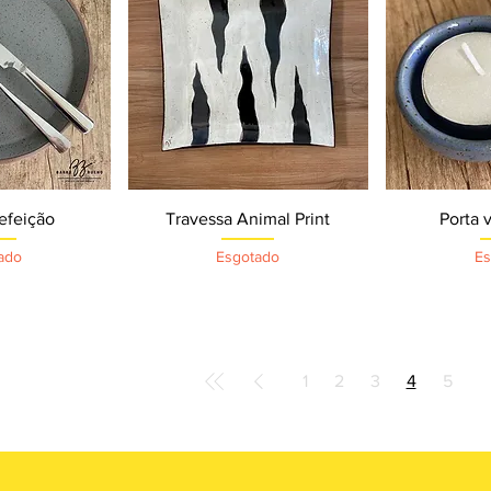
o rápida
Visualização rápida
Visual
refeição
Travessa Animal Print
Porta 
ado
Esgotado
Es
1
2
3
4
5