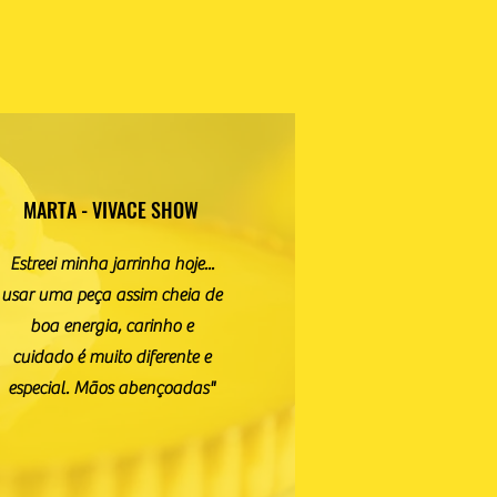
MARTA - VIVACE SHOW
Estreei minha jarrinha hoje...
usar uma peça assim cheia de
boa energia, carinho e
cuidado é muito diferente e
especial. Mãos abençoadas"