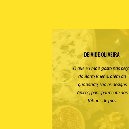
DEIVIDE OLIVEIRA
O que eu mais gosto nas peç
do Barro Bueno, além da
qualidade, são os designs
únicos, principalmente das
tábuas de frios.