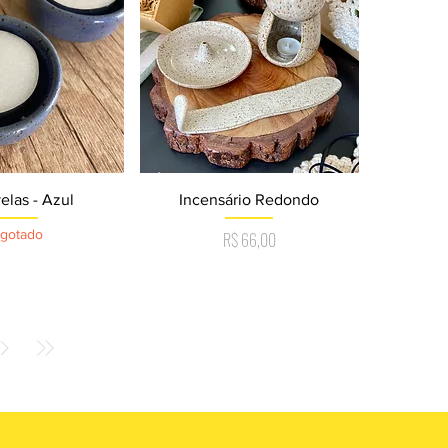
ização rápida
Visualização rápida
velas - Azul
Incensário Redondo
gotado
Preço
R$ 66,00